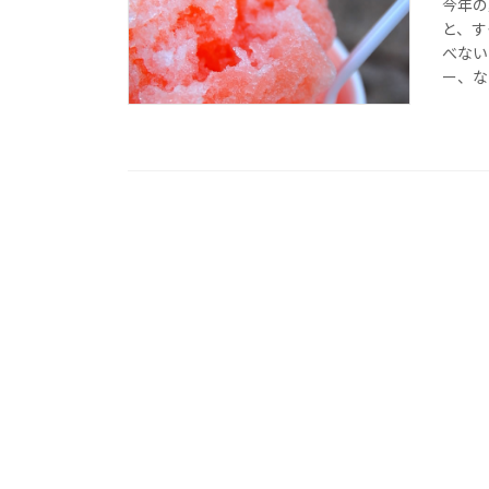
今年の
と、す
べない
ー、な