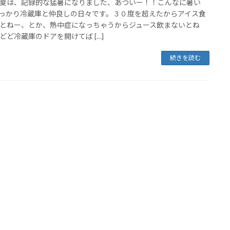
夏は、記録的な猛暑になりました、あついー！！こんなに暑い
っかり冷蔵庫と仲良しの日々です。３０度を超えたからアイス食
とねー、とか、熱中症になっちゃうからジュース飲まないとね
どど冷蔵庫のドアを開けてば […]
続きを読む