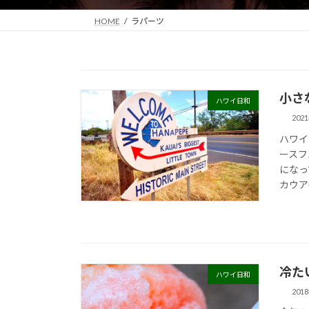
HOME
ラパーツ
小さ
ハワイ日和
202
ハワイ
ースフ
になっ
カウア
冷た
ハワイ日和
201