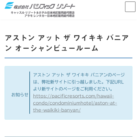
コ
ナ
ン
ビ
テ
ゲ
ン
ー
ツ
シ
へ
ョ
アストン アット ザ ワイキキ バニア
ス
ン
キ
に
ン オーシャンビュールーム
ッ
移
プ
動
アストン アット ザ ワイキキ バニアンのページ
は、弊社新サイトに引っ越しました。下記URL
より新サイトのページをご利用ください。
お知らせ
https://pacificresorts.com/hawaii-
condo/condominiumhotel/aston-at-
the-waikiki-banyan/