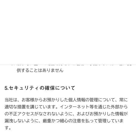
お客様からのお問い合わせやご依頼に対する回答や対応のた
め
お客様の声をもとにした商品やサービスの改善や新商品の開
発のため
個人を特定しない統計データとして利用することで、商品や
サービスの改善や新商品の開発、広告宣伝活動のため
メールマガジンの配信および統計情報の取得
法令等に基づく場合を除き、お客様の承諾なしに第三者に提
供することはありません
5.セキュリティの確保について
当社は、お客様からお預かりした個人情報の管理について、常に
適切な措置を講じています。インターネット等を通じた外部から
の不正アクセスがなされないように、およびお預かりした情報が
漏洩しないように、厳重かつ細心の注意を払って管理していま
す。