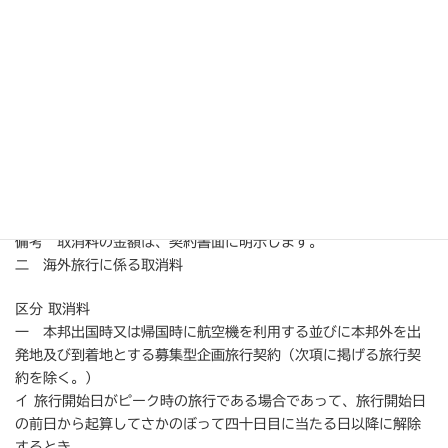
ロ 旅行開始日の前日から起算してさかのぼって七日目に当たる日
以降に解除する場合（ハからホまでに掲げる場合を除く。） 旅行
代金の３０％以内
ハ 旅行開始日の前日に解除する場合 旅行代金の４０％以内
ニ 旅行開始当日に解除する場合（ホに掲げる場合を除く。） 旅行
代金の５０％以内
ホ 旅行開始後の解除又は無連絡不参加の場合 旅行代金の１００％
以内
二 貸切船舶を利用する募集型企画旅行契約 当該船舶に係る取消
料の規定によります。
備考 取消料の金額は、契約書面に明示します。
二 海外旅行に係る取消料
区分 取消料
一 本邦出国時又は帰国時に航空機を利用する並びに本邦外を出
発地及び到着地とする募集型企画旅行契約（次項に掲げる旅行契
約を除く。）
イ 旅行開始日がピーク時の旅行である場合であって、旅行開始日
の前日から起算してさかのぼって四十日目に当たる日以降に解除
するとき