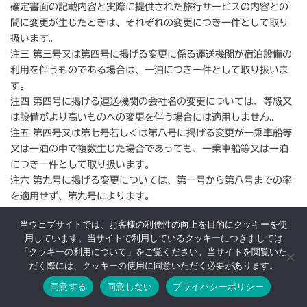
確定書面の記載内容と実際に提供された旅行サービスの内容との
間に変更が生じたときは、それぞれの変更につき一件として取り
扱います。
注三 第三号又は第四号に掲げる変更に係る運送機関が宿泊設備の
利用を伴うものである場合は、一泊につき一件として取り扱いま
す。
注四 第四号に掲げる運送機関の会社名の変更については、等級又
は設備がより高いものへの変更を伴う場合には適用しません。
注五 第四号又は第七号若しくは第八号に掲げる変更が一乗車船等
又は一泊の中で複数生じた場合であっても、一乗車船等又は一泊
につき一件として取り扱います。
注六 第九号に掲げる変更については、第一号から第八号までの率
を適用せず、第九号によります。
当ウェブサイトでは、お客様の利便性の向上を目的にクッキーを使
（平成１６年１２月１６日 国土交通大臣認可）
用しています。当サイトで利用しているクッキーにつきましては
「クッキーの利用について」をご覧ください。当サイトを閲覧いた
インフォメーション
カテゴリー
だく際には、クッキーの使用に同意いただく必要があります。
同意する
同意しない
プライバシーポリシー