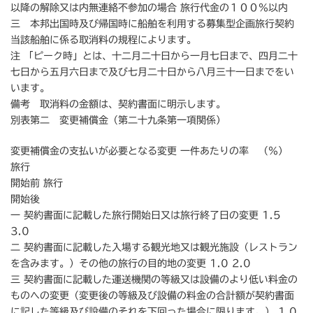
以降の解除又は内無連絡不参加の場合 旅行代金の１００％以内
三 本邦出国時及び帰国時に船舶を利用する募集型企画旅行契約
当該船舶に係る取消料の規程によります。
注 「ピーク時」とは、十二月二十日から一月七日まで、四月二十
七日から五月六日まで及び七月二十日から八月三十一日までをい
います。
備考 取消料の金額は、契約書面に明示します。
別表第二 変更補償金（第二十九条第一項関係）
変更補償金の支払いが必要となる変更 一件あたりの率 （％）
旅行
開始前 旅行
開始後
一 契約書面に記載した旅行開始日又は旅行終了日の変更 1.5
3.0
二 契約書面に記載した入場する観光地又は観光施設（レストラン
を含みます。）その他の旅行の目的地の変更 1.0 2.0
三 契約書面に記載した運送機関の等級又は設備のより低い料金の
ものへの変更（変更後の等級及び設備の料金の合計額が契約書面
に記した等級及び設備のそれを下回った場合に限ります。） 1.0