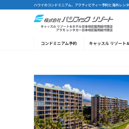
コ
ナ
ハワイのコンドミニアム、アクティビティー予約と海外レン
ン
ビ
テ
ゲ
ン
ー
ツ
シ
へ
ョ
コンドミニアム予約
キャッスル リゾート
ス
ン
キ
に
ッ
移
プ
動