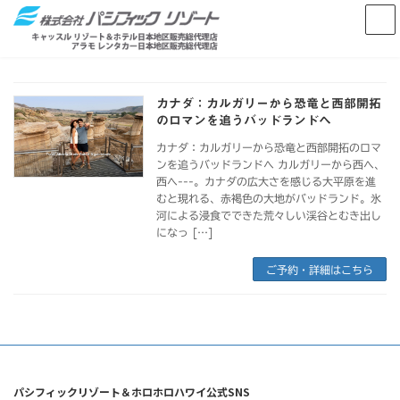
コ
ナ
ン
ビ
テ
ゲ
ン
ー
ツ
シ
へ
ョ
カナダ：カルガリーから恐竜と西部開拓
ス
ン
のロマンを追うバッドランドへ
キ
に
ッ
移
カナダ：カルガリーから恐竜と西部開拓のロマ
ンを追うバッドランドへ カルガリーから西へ、
プ
動
西へ---。カナダの広大さを感じる大平原を進
むと現れる、赤褐色の大地がバッドランド。氷
河による浸食でできた荒々しい渓谷とむき出し
になっ […]
ご予約・詳細はこちら
パシフィックリゾート＆ホロホロハワイ公式SNS