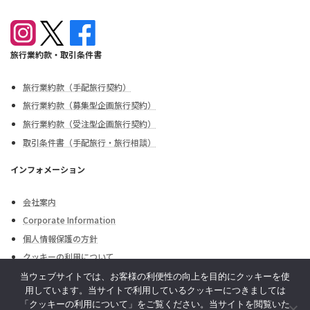
旅行業約款・取引条件書
旅行業約款（手配旅行契約）
旅行業約款（募集型企画旅行契約）
旅行業約款（受注型企画旅行契約）
取引条件書（手配旅行・旅行相談）
インフォメーション
会社案内
Corporate Information
個人情報保護の方針
クッキーの利用について
外務省海外安全情報
当ウェブサイトでは、お客様の利便性の向上を目的にクッキーを使
用しています。当サイトで利用しているクッキーにつきましては
お問合せ・お申込み
「クッキーの利用について」をご覧ください。当サイトを閲覧いた