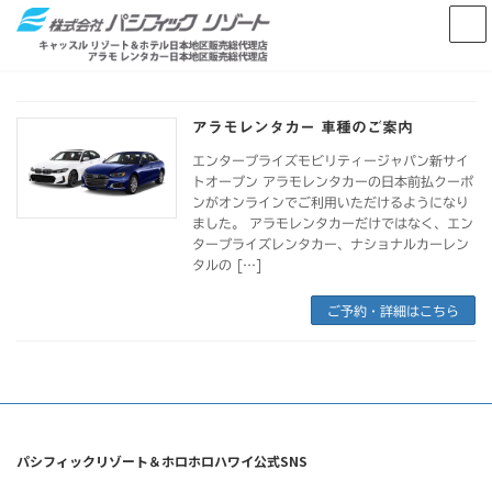
コ
ナ
ン
ビ
テ
ゲ
ン
ー
ツ
シ
へ
ョ
アラモレンタカー 車種のご案内
ス
ン
キ
に
エンタープライズモビリティージャパン新サイ
ッ
移
トオープン アラモレンタカーの日本前払クーポ
ンがオンラインでご利用いただけるようになり
プ
動
ました。 アラモレンタカーだけではなく、エン
タープライズレンタカー、ナショナルカーレン
タルの […]
ご予約・詳細はこちら
パシフィックリゾート＆ホロホロハワイ公式SNS