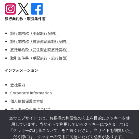
旅行業約款・取引条件書
旅行業約款（手配旅行契約）
旅行業約款（募集型企画旅行契約）
旅行業約款（受注型企画旅行契約）
取引条件書（手配旅行・旅行相談）
インフォメーション
会社案内
Corporate Information
個人情報保護の方針
クッキーの利用について
外務省海外安全情報
当ウェブサイトでは、お客様の利便性の向上を目的にクッキーを使
用しています。当サイトで利用しているクッキーにつきましては
お問合せ・お申込み
「クッキーの利用について」をご覧ください。当サイトを閲覧いた
だく際には、クッキーの使用に同意いただく必要があります。