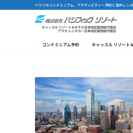
コ
ナ
ハワイのコンドミニアム、アクティビティー予約と海外レン
ン
ビ
テ
ゲ
ン
ー
ツ
シ
へ
ョ
コンドミニアム予約
キャッスル リゾート
ス
ン
キ
に
ッ
移
プ
動