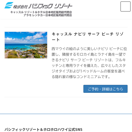
コ
ナ
ン
ビ
テ
ゲ
ン
ー
ツ
シ
へ
ョ
キャッスル ナピリ サーフ ビーチ リゾ
ス
ン
ート
キ
に
ッ
移
西マウイの絵のように美しいナピリ ビーチに位
置し、隣接するモロカイ島とラナイ島を一望で
プ
動
きるナピリ サーフ ビーチ リゾートは、フルキ
ッチンと専用ラナイを備えた、広々としたスタ
ジオタイプおよび1ベッドルームの客室を選べ
る隠れ家の様なコンドミニアムです。
ご予約・詳細はこちら
パシフィックリゾート＆ホロホロハワイ公式SNS