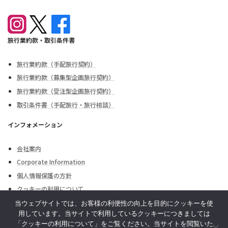
旅行業約款・取引条件書
旅行業約款（手配旅行契約）
旅行業約款（募集型企画旅行契約）
旅行業約款（受注型企画旅行契約）
取引条件書（手配旅行・旅行相談）
インフォメーション
会社案内
Corporate Information
個人情報保護の方針
クッキーの利用について
外務省海外安全情報
当ウェブサイトでは、お客様の利便性の向上を目的にクッキーを使
用しています。当サイトで利用しているクッキーにつきましては
お問合せ・お申込み
「クッキーの利用について」をご覧ください。当サイトを閲覧いた