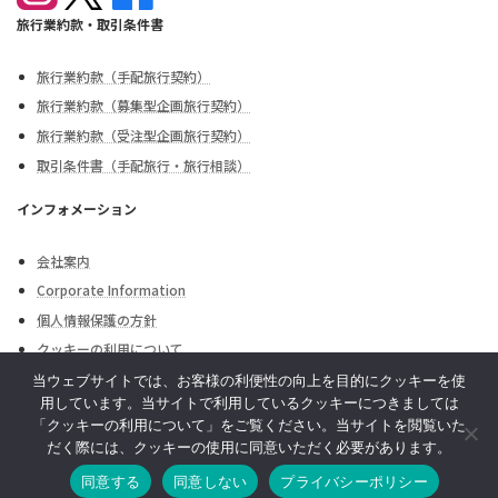
旅行業約款・取引条件書
旅行業約款（手配旅行契約）
旅行業約款（募集型企画旅行契約）
旅行業約款（受注型企画旅行契約）
取引条件書（手配旅行・旅行相談）
インフォメーション
会社案内
Corporate Information
個人情報保護の方針
クッキーの利用について
外務省海外安全情報
当ウェブサイトでは、お客様の利便性の向上を目的にクッキーを使
用しています。当サイトで利用しているクッキーにつきましては
お問合せ・お申込み
「クッキーの利用について」をご覧ください。当サイトを閲覧いた
だく際には、クッキーの使用に同意いただく必要があります。
同意する
同意しない
プライバシーポリシー
Copyright © 株式会社パシフィックリゾート All Rights Reserved.