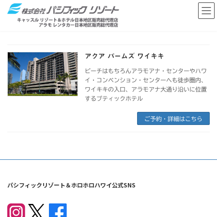
コ
ナ
ン
ビ
テ
ゲ
ン
ー
ツ
シ
へ
ョ
アクア パームズ ワイキキ
ス
ン
キ
に
ビーチはもちろんアラモアナ・センターやハワ
ッ
移
イ・コンベンション・センターへも徒歩圏内、
ワイキキの入口、アラモアナ大通り沿いに位置
プ
動
するブティックホテル
ご予約・詳細はこちら
パシフィックリゾート＆ホロホロハワイ公式SNS