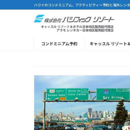
コ
ナ
ハワイのコンドミニアム、アクティビティー予約と海外レン
ン
ビ
テ
ゲ
ン
ー
ツ
シ
へ
ョ
コンドミニアム予約
キャッスル リゾート
ス
ン
キ
に
ッ
移
プ
動