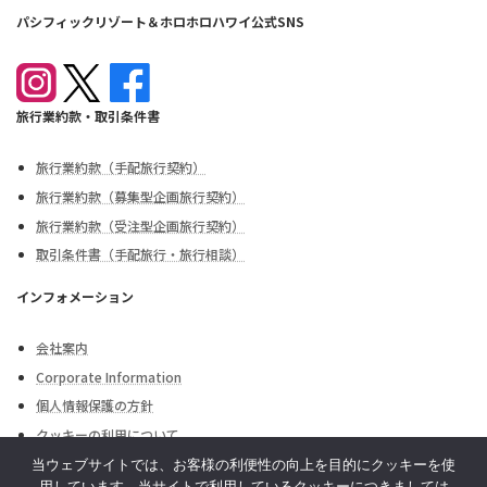
ー
パシフィックリゾート＆ホロホロハワイ公式SNS
ジ
送
旅行業約款・取引条件書
り
旅行業約款（手配旅行契約）
旅行業約款（募集型企画旅行契約）
旅行業約款（受注型企画旅行契約）
取引条件書（手配旅行・旅行相談）
インフォメーション
会社案内
Corporate Information
個人情報保護の方針
クッキーの利用について
外務省海外安全情報
当ウェブサイトでは、お客様の利便性の向上を目的にクッキーを使
用しています。当サイトで利用しているクッキーにつきましては