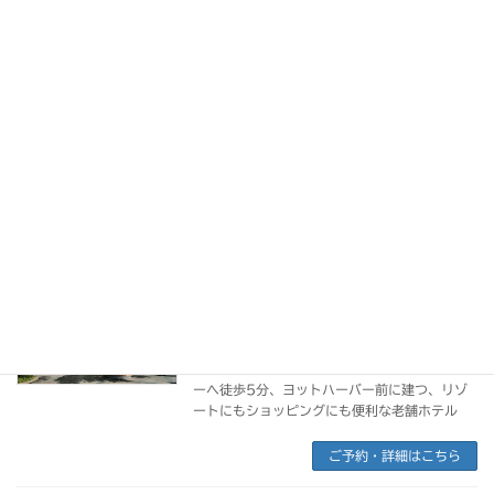
ご予約・詳細はこちら
アストン ワイキキ ビーチ タワー
2世帯旅行や3世代旅行におすすめ
全室から美しいハワイの海が眺められるオーシ
ャンビュー、ご家族水入らずでお過ごしいただ
けるゆとりの客室と広いラナイが人気の高級コ
ンドミニアム
ご予約・詳細はこちら
イリカイ ホテル＆ラグジュアリー スイ
ーツ
ワイキキを象徴するコンドミニアムホテル
ワイキキの入り口に立地し、アラモアナセンタ
ーへ徒歩5分、ヨットハーバー前に建つ、リゾ
ートにもショッピングにも便利な老舗ホテル
ご予約・詳細はこちら