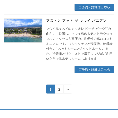
ご予約・詳細はこちら
アストン アット ザ マウイ バニアン
マウイ島キヘイのカマオレ ビーチ パークIIの
向かいに位置し、マウイ島の人気アトラクショ
ンへのアクセスも至便の、利便性の高いコンド
ミニアムです。フルキッチンと洗濯機、乾燥機
付きの1ベッドルームと2ベッドルームのほ
か、冷蔵庫とリクエストで電子レンジがご利用
いただけるホテルルームもあります
ご予約・詳細はこちら
投
固
固
1
2
»
定
定
稿
ペ
ペ
の
ー
ー
ジ
ジ
ペ