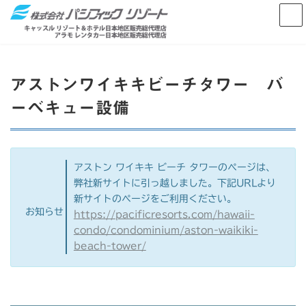
コ
ナ
ン
ビ
テ
ゲ
ン
ー
ツ
シ
へ
ョ
アストンワイキキビーチタワー バ
ス
ン
キ
に
ーベキュー設備
ッ
移
プ
動
アストン ワイキキ ビーチ タワーのページは、
弊社新サイトに引っ越しました。下記URLより
新サイトのページをご利用ください。
お知らせ
https://pacificresorts.com/hawaii-
condo/condominium/aston-waikiki-
beach-tower/