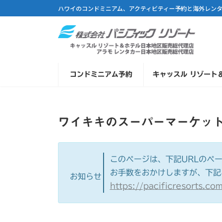
コ
ナ
ハワイのコンドミニアム、アクティビティー予約と海外レン
ン
ビ
テ
ゲ
ン
ー
ツ
シ
へ
ョ
コンドミニアム予約
キャッスル リゾート
ス
ン
キ
に
ッ
移
プ
動
ワイキキのスーパーマーケッ
このページは、下記URLのペ
お手数をおかけしますが、下記
お知らせ
https://pacificresorts.c