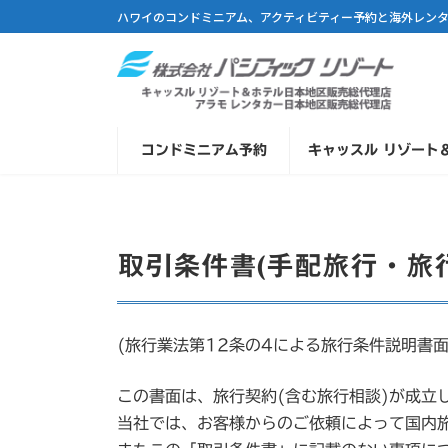
コ
ナ
ハワイのコンドミニアム、アクティビティー予約と海外レン
ン
ビ
テ
ゲ
ン
ー
ツ
シ
へ
ョ
コンドミニアム予約
キャッスル リゾート
ス
ン
キ
に
ッ
移
プ
動
取引条件書(手配旅行・旅
(旅行業法第12条の4による旅行条件説明書面
この書面は、旅行契約(含む旅行相談)が成立
当社では、お客様からのご依頼によって国内