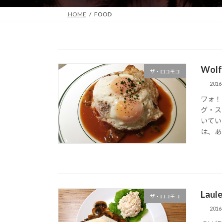
HOME
FOOD
Wolf
ザ・ロコモコ
201
ワォ！
グ・ス
いてい
は、あ
Laule
ザ・ロコモコ
201