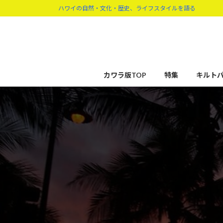
コ
ナ
ハワイの自然・文化・歴史、ライフスタイルを語る
ン
ビ
テ
ゲ
ン
ー
ツ
シ
へ
ョ
カワラ版TOP
特集
キルト
ス
ン
キ
に
ッ
移
プ
動