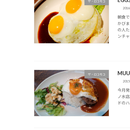
ザ・ロコモコ
201
朝食で
かびま
の人た
ンチャ
MUU
ザ・ロコモコ
201
今月発見
ノ水店
ドのハ