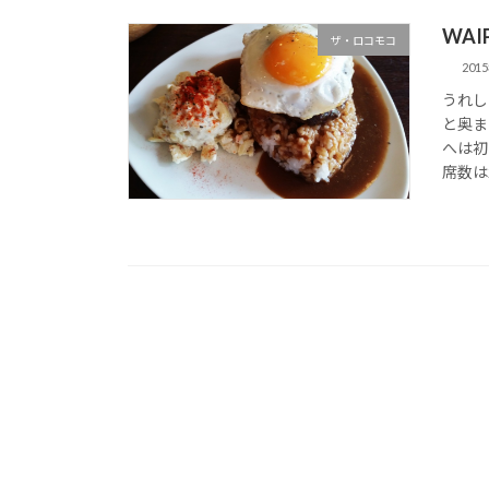
WAIP
ザ・ロコモコ
201
うれし
と奥まっ
へは初
席数は2