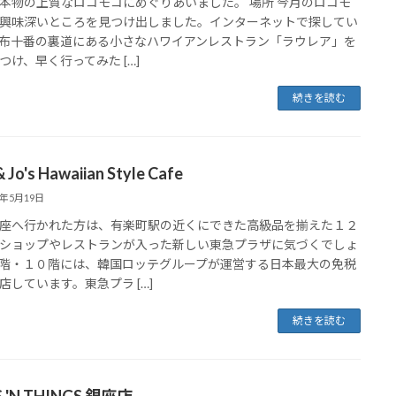
本物の上質なロコモコにめぐりあいました。 場所 今月のロコモ
興味深いところを見つけ出しました。インターネットで探してい
布十番の裏道にある小さなハワイアンレストラン「ラウレア」を
つけ、早く行ってみた […]
続きを読む
 Jo's Hawaiian Style Cafe
6年5月19日
座へ行かれた方は、有楽町駅の近くにできた高級品を揃えた１２
ショップやレストランが入った新しい東急プラザに気づくでしょ
階・１０階には、韓国ロッテグループが運営する日本最大の免税
店しています。東急プラ […]
続きを読む
 'N THINGS 銀座店