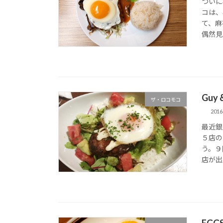
ついに
コは、
て、麻
偶然見
Guy &
ザ・ロコモコ
201
最近銀
５店の
う。９
店が出
EGGS